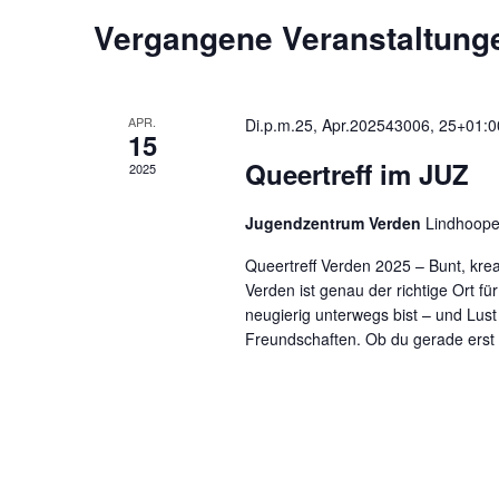
Navigation
Vergangene Veranstaltung
Kalender
von
APR.
Di.p.m.25, Apr.202543006, 25+01:0
15
Veranstaltungen
Queertreff im JUZ
2025
Jugendzentrum Verden
Lindhooper
Queertreff Verden 2025 – Bunt, krea
Verden ist genau der richtige Ort fü
neugierig unterwegs bist – und Lust
Freundschaften. Ob du gerade erst d