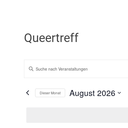
Queertreff
Veranstaltungen
Bitte
Schlüsselwort
Suche
eingeben.
August 2026
Suche
Dieser Monat
und
nach
Datum
Veranstaltungen
wählen.
Ansichten,
Schlüsselwort.